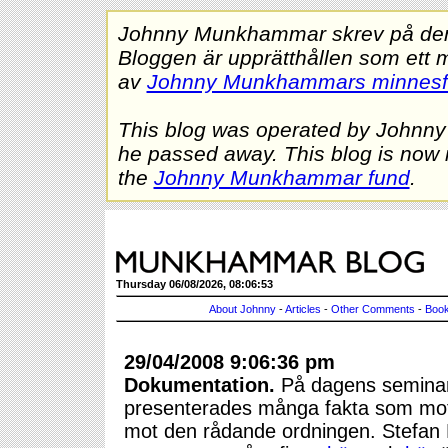
Johnny Munkhammar skrev på denna
Bloggen är upprätthållen som ett 
av
Johnny Munkhammars minnes
This blog was operated by Johnn
he passed away. This blog is now 
the
Johnny Munkhammar fund
.
Thursday 06/08/2026, 08:06:53
About Johnny
-
Articles
-
Other Comments
-
Book
29/04/2008 9:06:36 pm
Dokumentation.
På dagens seminar
presenterades många fakta som mot
mot den rådande ordningen. Stefan 