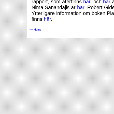
rapport, som återfinns
här
, och
här
ä
Nima Sanandajis är
här
, Robert Gi
Ytterligare information om boken Pl
finns
här
.
<-- Home