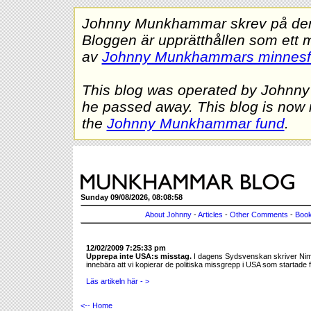
Johnny Munkhammar skrev på denna
Bloggen är upprätthållen som ett 
av
Johnny Munkhammars minnes
This blog was operated by Johnn
he passed away. This blog is now 
the
Johnny Munkhammar fund
.
Sunday 09/08/2026, 08:08:58
About Johnny
-
Articles
-
Other Comments
-
Book
12/02/2009 7:25:33 pm
Upprepa inte USA:s misstag.
I dagens Sydsvenskan skriver Nima 
innebära att vi kopierar de politiska missgrepp i USA som startade 
Läs artikeln här - >
<-- Home