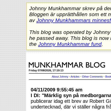
Johnny Munkhammar skrev på denna
Bloggen är upprätthållen som ett 
av
Johnny Munkhammars minnes
This blog was operated by Johnn
he passed away. This blog is now 
the
Johnny Munkhammar fund
.
Friday 07/08/2026, 17:10:13
About Johnny
-
Articles
-
Other Comments
-
Book
04/11/2009 9:55:45 am
I DI: "Märklig syn på medborgarna
publicerar idag ett brev av Robert G
undertecknad, där vi ställer några fr