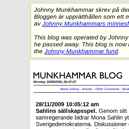
Johnny Munkhammar skrev på denna
Bloggen är upprätthållen som ett 
av
Johnny Munkhammars minnes
This blog was operated by Johnn
he passed away. This blog is now 
the
Johnny Munkhammar fund
.
Monday 10/08/2026, 06:47:07
About Johnny
-
Articles
-
Other Comments
-
Book
28/11/2009 10:05:12 am
Sahlins sällskapsspel.
Genom sitt
samregerande bidrar Mona Sahlin ytt
Sverigedemokraterna. Diskussioner 