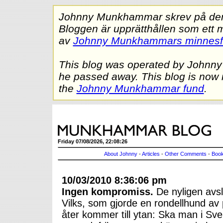
Johnny Munkhammar skrev på denna
Bloggen är upprätthållen som ett 
av
Johnny Munkhammars minnes
This blog was operated by Johnn
he passed away. This blog is now 
the
Johnny Munkhammar fund
.
Friday 07/08/2026, 22:08:26
About Johnny
-
Articles
-
Other Comments
-
Book
10/03/2010 8:36:06 pm
Ingen kompromiss.
De nyligen avs
Vilks, som gjorde en rondellhund av
åter kommer till ytan: Ska man i Sve