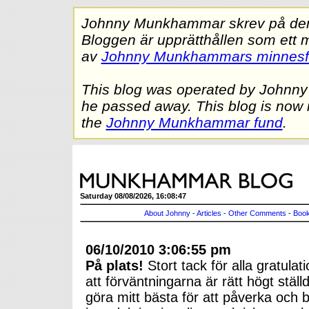
Johnny Munkhammar skrev på denna
Bloggen är upprätthållen som ett 
av
Johnny Munkhammars minnes
This blog was operated by Johnn
he passed away. This blog is now 
the
Johnny Munkhammar fund
.
Saturday 08/08/2026, 16:08:47
About Johnny
-
Articles
-
Other Comments
-
Book
06/10/2010 3:06:55 pm
På plats!
Stort tack för alla gratula
att förväntningarna är rätt högt stäl
göra mitt bästa för att påverka och b