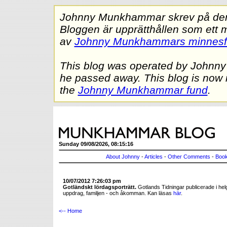
Johnny Munkhammar skrev på denna
Bloggen är upprätthållen som ett 
av
Johnny Munkhammars minnes
This blog was operated by Johnn
he passed away. This blog is now 
the
Johnny Munkhammar fund
.
Sunday 09/08/2026, 08:15:16
About Johnny
-
Articles
-
Other Comments
-
Book
10/07/2012 7:26:03 pm
Gotländskt lördagsporträtt.
Gotlands Tidningar publicerade i hel
uppdrag, familjen - och åkomman. Kan läsas
här
.
<-- Home