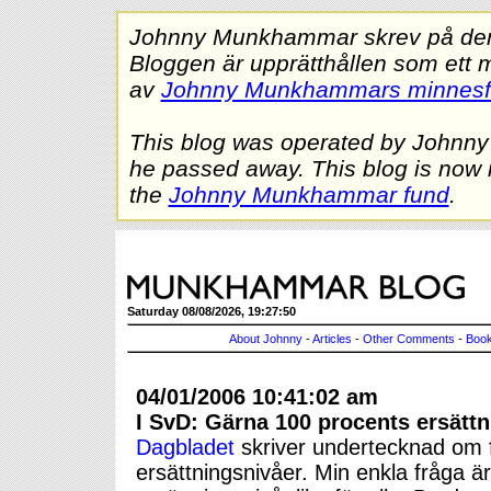
Johnny Munkhammar skrev på denna
Bloggen är upprätthållen som ett 
av
Johnny Munkhammars minnes
This blog was operated by Johnn
he passed away. This blog is now 
the
Johnny Munkhammar fund
.
Saturday 08/08/2026, 19:27:50
About Johnny
-
Articles
-
Other Comments
-
Book
04/01/2006 10:41:02 am
I SvD: Gärna 100 procents ersättn
Dagbladet
skriver undertecknad om fö
ersättningsnivåer. Min enkla fråga är