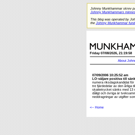
Johnny Munkhammar skrev på de
Johnny Munkhammars minnes
This blog was operated by Jo
the
Johnny Munkhammar fund
Friday 07/08/2026, 21:19:58
About John
07/09/2006 10:25:52 am
LO-väljare positiva till sänk
numera riksdagskandidat för Kd
tre fjärdedelar av den årliga t
skattetrycket sänks med 13 m
dåligt och övriga är tveksamma
neddragningar av utgifter so
<-- Home