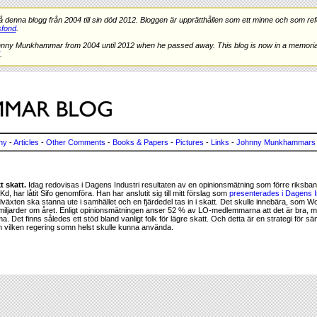
nna blogg från 2004 till sin död 2012. Bloggen är upprätthållen som ett minne och som refe
fond
.
hnny Munkhammar from 2004 until 2012 when he passed away. This blog is now in a memorial
.
ny
-
Articles
-
Other Comments
-
Books & Papers
-
Pictures
-
Links
-
Johnny Munkhammars 
t skatt.
Idag redovisas i Dagens Industri resultaten av en opinionsmätning som förre riksba
, har låtit Sifo genomföra. Han har anslutit sig till mitt förslag som
presenterades i Dagens I
illväxten ska stanna ute i samhället och en fjärdedel tas in i skatt. Det skulle innebära, som Wohl
iljarder om året. Enligt opinionsmätningen anser 52 % av LO-medlemmarna att det är bra, m
. Det finns således ett stöd bland vanligt folk för lägre skatt. Och detta är en strategi för s
m vilken regering somn helst skulle kunna använda.