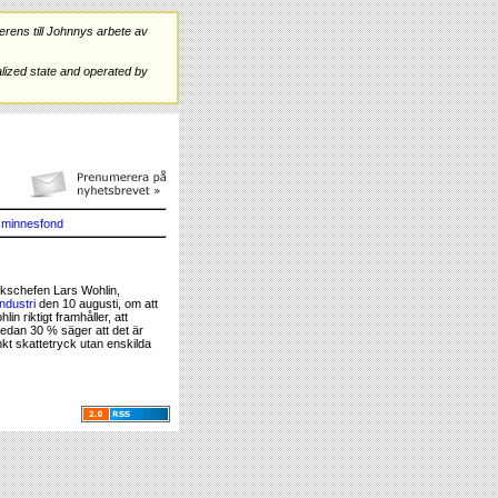
rens till Johnnys arbete av
ized state and operated by
minnesfond
nkschefen Lars Wohlin,
ndustri
den 10 augusti, om att
in riktigt framhåller, att
edan 30 % säger att det är
änkt skattetryck utan enskilda