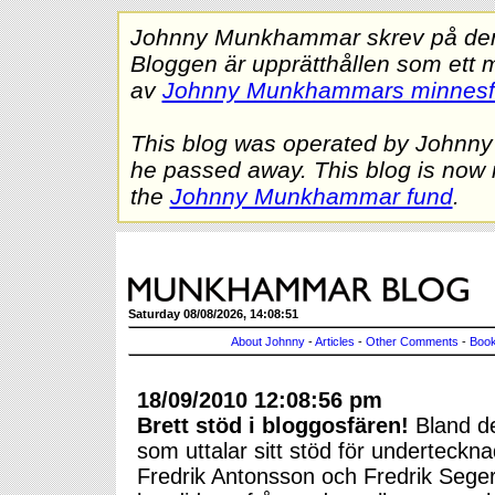
Johnny Munkhammar skrev på denna
Bloggen är upprätthållen som ett 
av
Johnny Munkhammars minnes
This blog was operated by Johnn
he passed away. This blog is now 
the
Johnny Munkhammar fund
.
Saturday 08/08/2026, 14:08:51
About Johnny
-
Articles
-
Other Comments
-
Book
18/09/2010 12:08:56 pm
Brett stöd i bloggosfären!
Bland de
som uttalar sitt stöd för underteckna
Fredrik Antonsson och Fredrik Seger