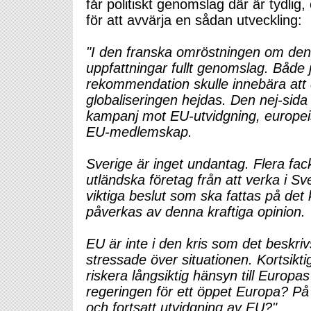
får politiskt genomslag där är tydlig
för att avvärja en sådan utveckling:
"I den franska omröstningen om den 
uppfattningar fullt genomslag. Både j
rekommendation skulle innebära att
globaliseringen hejdas. Den nej-sid
kampanj mot EU-utvidgning, europeis
EU-medlemskap.
Sverige är inget undantag. Flera fack
utländska företag från att verka i Sv
viktiga beslut som ska fattas på d
påverkas av denna kraftiga opinion.
EU är inte i den kris som det beskr
stressade över situationen. Kortsiktig
riskera långsiktig hänsyn till Europ
regeringen för ett öppet Europa? På v
och fortsatt utvidgning av EU?"