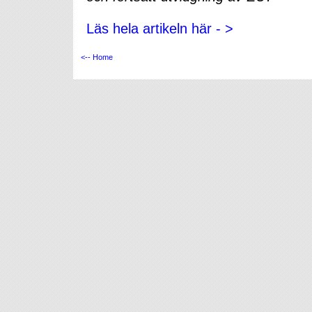
Läs hela artikeln här - >
<-- Home