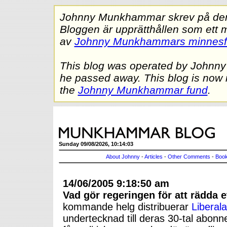
Johnny Munkhammar skrev på denna
Bloggen är upprätthållen som ett 
av
Johnny Munkhammars minnes
This blog was operated by Johnn
he passed away. This blog is now 
the
Johnny Munkhammar fund
.
Sunday 09/08/2026, 10:14:03
About Johnny
-
Articles
-
Other Comments
-
Book
14/06/2005 9:18:50 am
Vad gör regeringen för att rädda 
kommande helg distribuerar
Liberal
undertecknad till deras 30-tal abonn