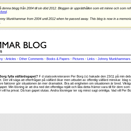
nna blogg från 2004 till sin död 2012. Bloggen är upprätthållen som ett minne och som refe
fond
.
hnny Munkhammar from 2004 until 2012 when he passed away. This blog is now in a memorial
.
45
ny
-
Articles
-
Other Comments
-
Books & Papers
-
Pictures
-
Links
-
Johnny Munkhammars 
 Borg fylla välfärdsgapet?
F d statssekreteraren Per Borg (s) hakade den 23/11 på min deba
. Det vill säga att efterfrågan på välfärd ökar men utbudet av offentlig välfärd minskar. Idag sk
gare faktorer gör situationen än mer dramatisk. Bra att enigheten om situationen är bred. Viktig
 gapet. Min lösning är att dra ned det offentliga rejält och låta detta främst vara till för dem som 
 vill ha privat. Då kan gapet slutas. Andra lösningar ter sig minst sagt orimliga. Vad vill Per 