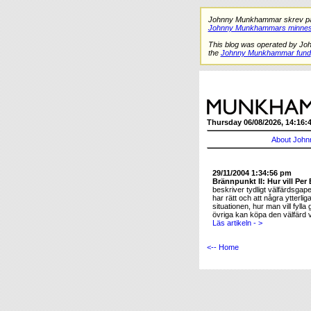
Johnny Munkhammar skrev på de
Johnny Munkhammars minnes
This blog was operated by Jo
the
Johnny Munkhammar fund
Thursday 06/08/2026, 14:16:
About John
29/11/2004 1:34:56 pm
Brännpunkt II: Hur vill Per
beskriver tydligt välfärdsgapet
har rätt och att några ytterli
situationen, hur man vill fylla
övriga kan köpa den välfärd vi
Läs artikeln - >
<-- Home