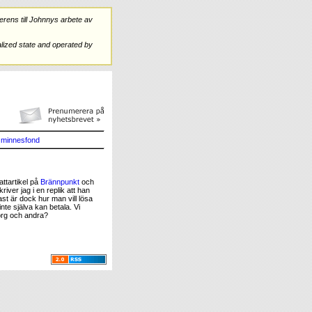
rens till Johnnys arbete av
ized state and operated by
minnesfond
ttartikel på
Brännpunkt
och
river jag i en replik att han
ast är dock hur man vill lösa
inte själva kan betala. Vi
Borg och andra?