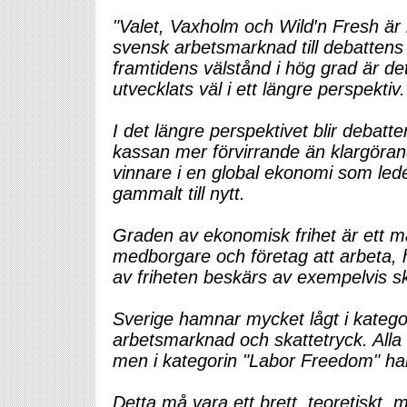
"Valet, Vaxholm och Wild′n Fresh är
svensk arbetsmarknad till debatten
framtidens välstånd i hög grad är de
utvecklats väl i ett längre perspektiv. 
I det längre perspektivet blir debatt
kassan mer förvirrande än klargörande
vinnare i en global ekonomi som lede
gammalt till nytt.
Graden av ekonomisk frihet är ett må
medborgare och företag att arbeta,
av friheten beskärs av exempelvis ska
Sverige hamnar mycket lågt i kategor
arbetsmarknad och skattetryck. All
men i kategorin "Labor Freedom" hamnar
Detta må vara ett brett, teoretiskt,