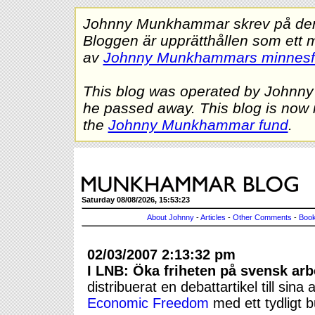
Johnny Munkhammar skrev på denna
Bloggen är upprätthållen som ett 
av
Johnny Munkhammars minnes
This blog was operated by Johnn
he passed away. This blog is now 
the
Johnny Munkhammar fund
.
Saturday 08/08/2026, 15:53:23
About Johnny
-
Articles
-
Other Comments
-
Book
02/03/2007 2:13:32 pm
I LNB: Öka friheten på svensk ar
distribuerat en debattartikel till si
Economic Freedom
med ett tydligt b