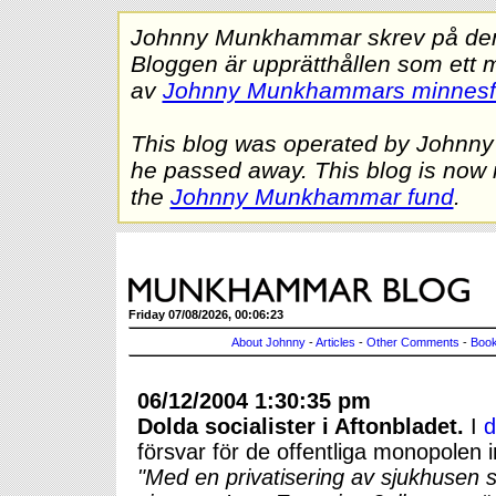
Johnny Munkhammar skrev på denna
Bloggen är upprätthållen som ett 
av
Johnny Munkhammars minnes
This blog was operated by Johnn
he passed away. This blog is now 
the
Johnny Munkhammar fund
.
Friday 07/08/2026, 00:06:23
About Johnny
-
Articles
-
Other Comments
-
Book
06/12/2004 1:30:35 pm
Dolda socialister i Aftonbladet.
I
d
försvar för de offentliga monopolen
"Med en privatisering av sjukhusen sku