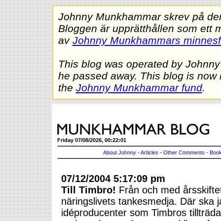
Johnny Munkhammar skrev på denna
Bloggen är upprätthållen som ett 
av
Johnny Munkhammars minnes
This blog was operated by Johnn
he passed away. This blog is now 
the
Johnny Munkhammar fund
.
Friday 07/08/2026, 00:22:01
About Johnny
-
Articles
-
Other Comments
-
Book
07/12/2004 5:17:09 pm
Till Timbro!
Från och med årsskifte
näringslivets tankesmedja. Där ska j
idéproducenter som Timbros tillträda