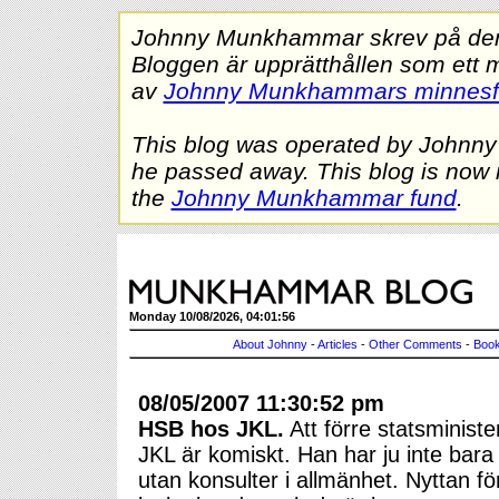
Johnny Munkhammar skrev på denna
Bloggen är upprätthållen som ett 
av
Johnny Munkhammars minnes
This blog was operated by Johnn
he passed away. This blog is now 
the
Johnny Munkhammar fund
.
Monday 10/08/2026, 04:01:56
About Johnny
-
Articles
-
Other Comments
-
Book
08/05/2007 11:30:52 pm
HSB hos JKL.
Att förre statsminist
JKL är komiskt. Han har ju inte bara k
utan konsulter i allmänhet. Nyttan 