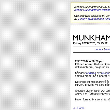
Johnny Munkhammar skrev på de
Johnny Munkhammars minnes
This blog was operated by Jo
the
Johnny Munkhammar fund
Friday 07/08/2026, 09:25:22
About John
26/07/2007 4:30:20 pm
Ett och annat.
Undertecknad 
det komplicerat, på grund av 
Således
förklaras även regn
samma orsak. Så fungerar tro
Noterade att min snart två 
intryck. Trevligt. Vill bara på
Slutligen ett litet jubel. Det
aktiva men förhoppningsvis oa
Ha en fortsatt bra sommar. Va
<-- Home