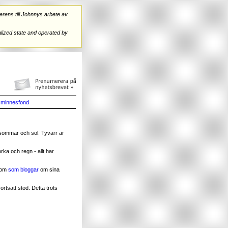
rens till Johnnys arbete av
ized state and operated by
minnesfond
sommar och sol. Tyvärr är
rka och regn - allt har
onom
som bloggar
om sina
ortsatt stöd. Detta trots