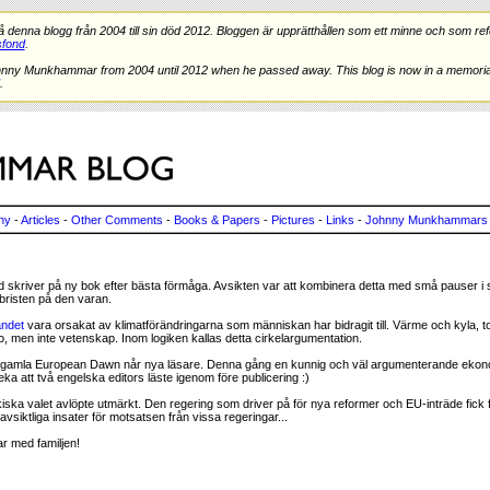
nna blogg från 2004 till sin död 2012. Bloggen är upprätthållen som ett minne och som refe
fond
.
hnny Munkhammar from 2004 until 2012 when he passed away. This blog is now in a memorial
.
ny
-
Articles
-
Other Comments
-
Books & Papers
-
Pictures
-
Links
-
Johnny Munkhammars 
skriver på ny bok efter bästa förmåga. Avsikten var att kombinera detta med små pauser i 
bristen på den varan.
andet
vara orsakat av klimatförändringarna som människan har bidragit till. Värme och kyla, to
, men inte vetenskap. Inom logiken kallas detta cirkelargumentation.
år gamla European Dawn når nya läsare. Denna gång en kunnig och väl argumenterande ek
peka att två engelska editors läste igenom före publicering :)
 turkiska valet avlöpte utmärkt. Den regering som driver på för nya reformer och EU-inträde fick f
vsiktliga insater för motsatsen från vissa regeringar...
r med familjen!