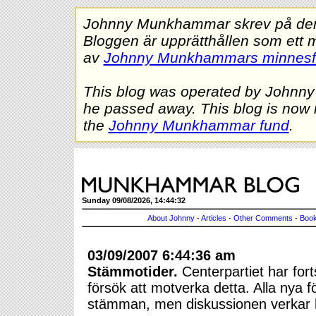
Johnny Munkhammar skrev på denna
Bloggen är upprätthållen som ett 
av
Johnny Munkhammars minnes
This blog was operated by Johnn
he passed away. This blog is now 
the
Johnny Munkhammar fund
.
Sunday 09/08/2026, 14:44:32
About Johnny
-
Articles
-
Other Comments
-
Book
03/09/2007 6:44:36 am
Stämmotider.
Centerpartiet har forts
försök att motverka detta. Alla nya fö
stämman, men diskussionen verkar h