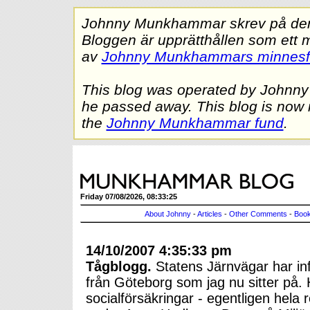
Johnny Munkhammar skrev på denna
Bloggen är upprätthållen som ett 
av
Johnny Munkhammars minnes
This blog was operated by Johnn
he passed away. This blog is now 
the
Johnny Munkhammar fund
.
Friday 07/08/2026, 08:33:25
About Johnny
-
Articles
-
Other Comments
-
Book
14/10/2007 4:35:33 pm
Tågblogg.
Statens Järnvägar har inf
från Göteborg som jag nu sitter på. 
socialförsäkringar - egentligen hela r