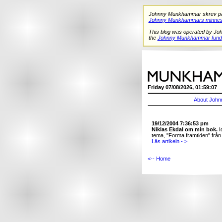
Johnny Munkhammar skrev på de
Johnny Munkhammars minnes
This blog was operated by Jo
the
Johnny Munkhammar fund
Friday 07/08/2026, 01:59:07
About John
19/12/2004 7:36:53 pm
Niklas Ekdal om min bok.
I
tema, "Forma framtiden" frå
Läs artikeln - >
<-- Home