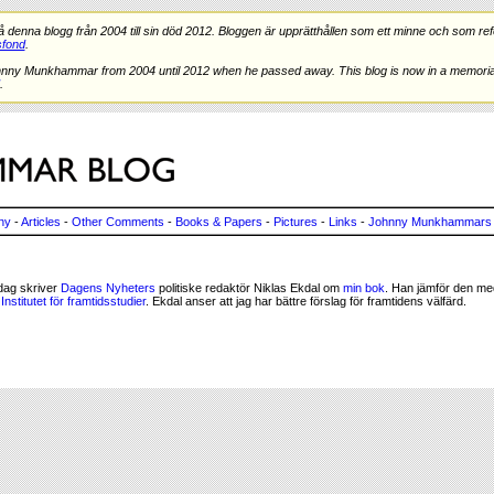
nna blogg från 2004 till sin död 2012. Bloggen är upprätthållen som ett minne och som refe
fond
.
hnny Munkhammar from 2004 until 2012 when he passed away. This blog is now in a memorial
.
ny
-
Articles
-
Other Comments
-
Books & Papers
-
Pictures
-
Links
-
Johnny Munkhammars 
dag skriver
Dagens Nyheters
politiske redaktör Niklas Ekdal om
min bok
. Han jämför den me
n
Institutet för framtidsstudier
. Ekdal anser att jag har bättre förslag för framtidens välfärd.