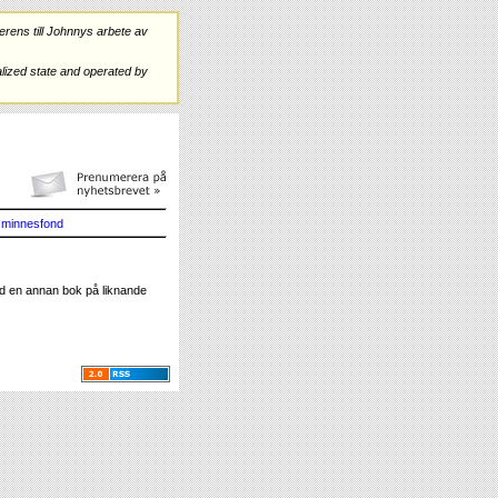
rens till Johnnys arbete av
ized state and operated by
minnesfond
d en annan bok på liknande