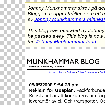
Johnny Munkhammar skrev på denna
Bloggen är upprätthållen som ett 
av
Johnny Munkhammars minnes
This blog was operated by Johnn
he passed away. This blog is now 
the
Johnny Munkhammar fund
.
Thursday 06/08/2026, 08:09:45
About Johnny
-
Articles
-
Other Comments
-
Book
05/05/2008 9:54:28 pm
Reklam för Gosplan.
Fackförbunde
Budskapet är att konkurrens är dålig
leverantör av el. Och transporter. O