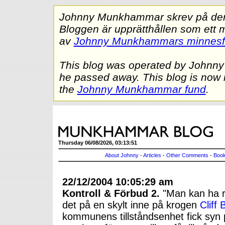
Johnny Munkhammar skrev på denna
Bloggen är upprätthållen som ett 
av
Johnny Munkhammars minnes
This blog was operated by Johnn
he passed away. This blog is now 
the
Johnny Munkhammar fund
.
Thursday 06/08/2026, 03:13:51
About Johnny
-
Articles
-
Other Comments
-
Book
22/12/2004 10:05:29 am
Kontroll & Förbud 2.
"Man kan ha ro
det på en skylt inne på krogen
Cliff
kommunens tillståndsenhet fick syn p