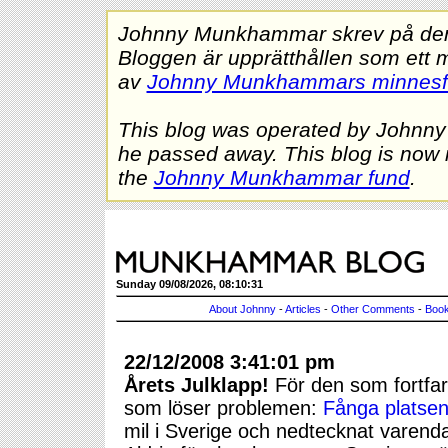
Johnny Munkhammar skrev på denna
Bloggen är upprätthållen som ett 
av
Johnny Munkhammars minnes
This blog was operated by Johnn
he passed away. This blog is now 
the
Johnny Munkhammar fund
.
Sunday 09/08/2026, 08:10:31
About Johnny
-
Articles
-
Other Comments
-
Book
22/12/2008 3:41:01 pm
Årets Julklapp!
För den som fortfara
som löser problemen:
Fånga platsen
mil i Sverige och nedtecknat varenda