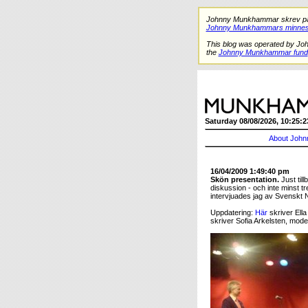
Johnny Munkhammar skrev på de
Johnny Munkhammars minnes
This blog was operated by Jo
the
Johnny Munkhammar fund
Saturday 08/08/2026, 10:25:2
About John
16/04/2009 1:49:40 pm
Skön presentation.
Just til
diskussion - och inte minst tr
intervjuades jag av Svenskt N
Uppdatering:
Här
skriver Ella
skriver Sofia Arkelsten, mod