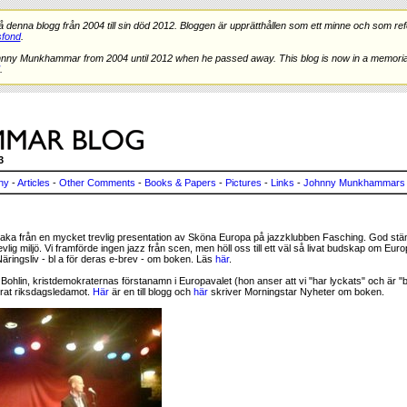
nna blogg från 2004 till sin död 2012. Bloggen är upprätthållen som ett minne och som refe
fond
.
hnny Munkhammar from 2004 until 2012 when he passed away. This blog is now in a memorial
.
3
ny
-
Articles
-
Other Comments
-
Books & Papers
-
Pictures
-
Links
-
Johnny Munkhammars 
lbaka från en mycket trevlig presentation av Sköna Europa på jazzklubben Fasching. God stä
evlig miljö. Vi framförde ingen jazz från scen, men höll oss till ett väl så livat budskap om Eur
äringsliv - bl a för deras e-brev - om boken. Läs
här
.
 Bohlin, kristdemokraternas förstanamn i Europavalet (hon anser att vi "har lyckats" och är "b
erat riksdagsledamot.
Här
är en till blogg och
här
skriver Morningstar Nyheter om boken.