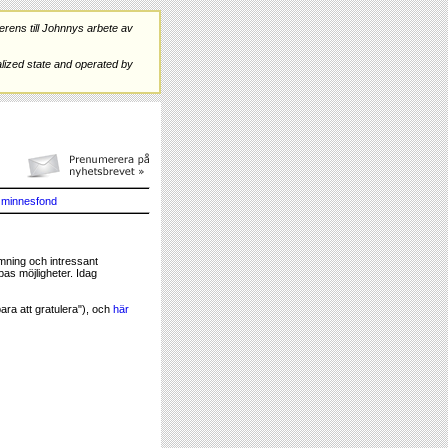
rens till Johnnys arbete av
ized state and operated by
minnesfond
mning och intressant
opas möjligheter. Idag
ara att gratulera"), och
här