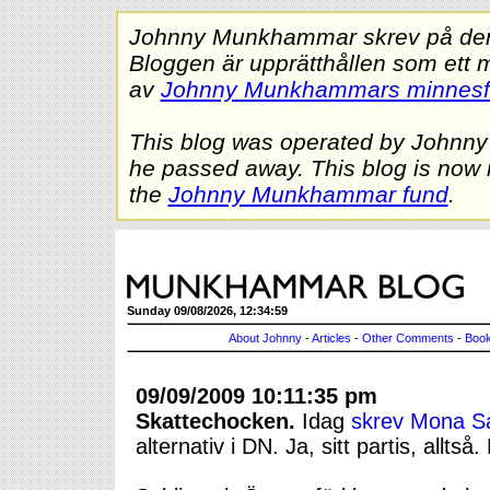
Johnny Munkhammar skrev på denna
Bloggen är upprätthållen som ett 
av
Johnny Munkhammars minnes
This blog was operated by Johnn
he passed away. This blog is now 
the
Johnny Munkhammar fund
.
Sunday 09/08/2026, 12:34:59
About Johnny
-
Articles
-
Other Comments
-
Book
09/09/2009 10:11:35 pm
Skattechocken.
Idag
skrev Mona S
alternativ i DN. Ja, sitt partis, all