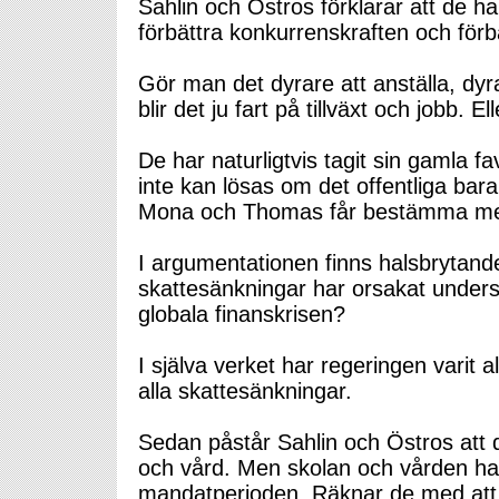
Sahlin och Östros förklarar att de har
förbättra konkurrenskraften och förbä
Gör man det dyrare att anställa, dyr
blir det ju fart på tillväxt och jobb. E
De har naturligtvis tagit sin gamla 
inte kan lösas om det offentliga bara 
Mona och Thomas får bestämma me
I argumentationen finns halsbrytand
skattesänkningar har orsakat under
globala finanskrisen?
I själva verket har regeringen varit a
alla skattesänkningar.
Sedan påstår Sahlin och Östros att de
och vård. Men skolan och vården har 
mandatperioden. Räknar de med att i