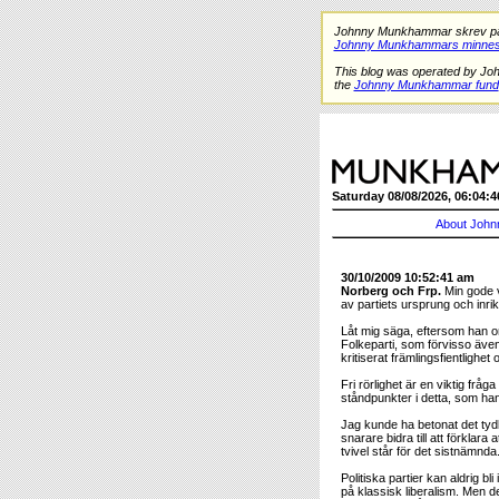
Johnny Munkhammar skrev på de
Johnny Munkhammars minnes
This blog was operated by Jo
the
Johnny Munkhammar fund
Saturday 08/08/2026, 06:04:4
About John
30/10/2009 10:52:41 am
Norberg och Frp.
Min gode 
av partiets ursprung och inrik
Låt mig säga, eftersom han or
Folkeparti, som förvisso även 
kritiserat främlingsfientligh
Fri rörlighet är en viktig frå
ståndpunkter i detta, som hand
Jag kunde ha betonat det tydl
snarare bidra till att förklar
tvivel står för det sistnämnda
Politiska partier kan aldrig bl
på klassisk liberalism. Men d