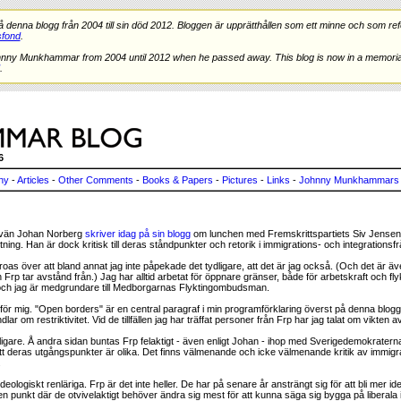
nna blogg från 2004 till sin död 2012. Bloggen är upprätthållen som ett minne och som refe
fond
.
hnny Munkhammar from 2004 until 2012 when he passed away. This blog is now in a memorial
.
6
ny
-
Articles
-
Other Comments
-
Books & Papers
-
Pictures
-
Links
-
Johnny Munkhammars 
vän Johan Norberg
skriver idag på sin blogg
om lunchen med Fremskrittspartiets Siv Jensen
tning. Han är dock kritisk till deras ståndpunkter och retorik i immigrations- och integrationsf
oas över att bland annat jag inte påpekade det tydligare, att det är jag också. (Och det är 
Frp tar avstånd från.) Jag har alltid arbetat för öppnare gränser, både för arbetskraft och flyk
et och jag är medgrundare till Medborgarnas Flyktingombudsman.
ga för mig. "Open borders" är en central paragraf i min programförklaring överst på denna blogg.
lar om restriktivitet. Vid de tillfällen jag har träffat personer från Frp har jag talat om vikten
igare. Å andra sidan buntas Frp felaktigt - även enligt Johan - ihop med Sverigedemokraterna
a att deras utgångspunkter är olika. Det finns välmenande och icke välmenande kritik av immigra
.
i ideologiskt renläriga. Frp är det inte heller. De har på senare år ansträngt sig för att bli mer 
en punkt där de otvivelaktigt behöver ändra sig mest för att kunna säga sig bygga på liberala 