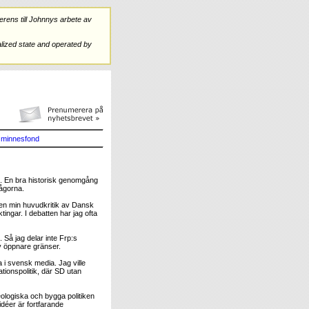
rens till Johnnys arbete av
ized state and operated by
minnesfond
. En bra historisk genomgång
rågorna.
även min huvudkritik av Dansk
tingar. I debatten har jag ofta
 Så jag delar inte Frp:s
 av öppnare gränser.
 i svensk media. Jag ville
tionspolitik, där SD utan
ideologiska och bygga politiken
idéer är fortfarande