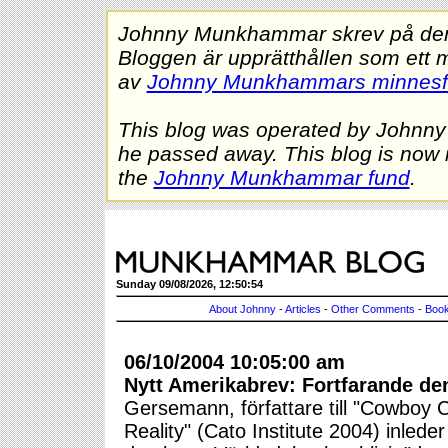
Johnny Munkhammar skrev på denna
Bloggen är upprätthållen som ett 
av
Johnny Munkhammars minnes
This blog was operated by Johnn
he passed away. This blog is now 
the
Johnny Munkhammar fund
.
Sunday 09/08/2026, 12:50:54
About Johnny
-
Articles
-
Other Comments
-
Book
06/10/2004 10:05:00 am
Nytt Amerikabrev: Fortfarande de
Gersemann, författare till "Cowboy 
Reality" (Cato Institute 2004) inlede