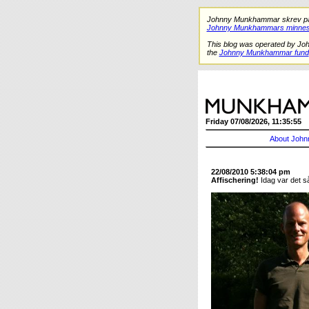
Johnny Munkhammar skrev på de
Johnny Munkhammars minnes
This blog was operated by Jo
the
Johnny Munkhammar fund
Friday 07/08/2026, 11:35:55
About John
22/08/2010 5:38:04 pm
Affischering!
Idag var det så