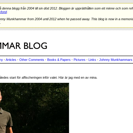
nna blogg från 2004 till sin död 2012. Bloggen är upprätthållen som ett minne och som refe
fond
.
hnny Munkhammar from 2004 until 2012 when he passed away. This blog is now in a memorial
.
ny
-
Articles
-
Other Comments
-
Books & Papers
-
Pictures
-
Links
-
Johnny Munkhammars 
ledes start för affischeringen inför valet. Här är jag med en av mina.