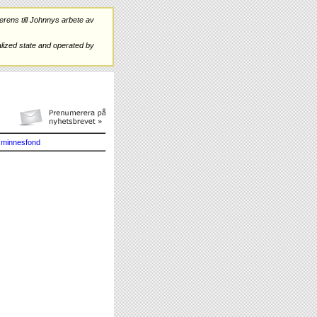
rens till Johnnys arbete av
ized state and operated by
minnesfond