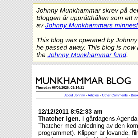
Johnny Munkhammar skrev på denna
Bloggen är upprätthållen som ett 
av
Johnny Munkhammars minnes
This blog was operated by Johnn
he passed away. This blog is now 
the
Johnny Munkhammar fund
.
Thursday 06/08/2026, 03:14:21
About Johnny
-
Articles
-
Other Comments
-
Book
12/12/2011 8:52:33 am
Thatcher igen.
I gårdagens Agenda 
Thatcher med anledning av den komm
programmet). Klippen är lovande, filme