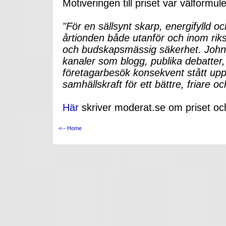
Motiveringen till priset var välformul
"För en sällsynt skarp, energifylld 
årtionden både utanför och inom rik
och budskapsmässig säkerhet. Joh
kanaler som blogg, publika debatter,
företagarbesök konsekvent stått up
samhällskraft för ett bättre, friare o
Här
skriver moderat.se om priset o
<-- Home