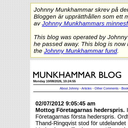
Johnny Munkhammar skrev på denna
Bloggen är upprätthållen som ett 
av
Johnny Munkhammars minnes
This blog was operated by Johnn
he passed away. This blog is now 
the
Johnny Munkhammar fund
.
Monday 10/08/2026, 10:24:55
About Johnny
-
Articles
-
Other Comments
-
Book
02/07/2012 9:05:45 am
Mottog Företagarnas hederspris.
I
Företagarnas första hederspris. Or
Thand-Ringqvist stod för utdelandet