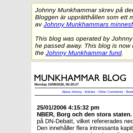
Johnny Munkhammar skrev på denna
Bloggen är upprätthållen som ett 
av
Johnny Munkhammars minnes
This blog was operated by Johnn
he passed away. This blog is now 
the
Johnny Munkhammar fund
.
Monday 10/08/2026, 06:20:27
About Johnny
-
Articles
-
Other Comments
-
Book
25/01/2006 4:15:32 pm
NBER, Borg och den stora staten.
på DN-Debatt, vilket refererades n
Den innehåller flera intressanta kap