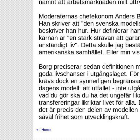
nämnt att arbetsmarknaden milt uttry
Moderaternas chefekonom Anders Bo
Han skriver att "den svenska modell
beskriver han hur. Hur definierar 
kärnan är "en stark strävan att gara
anständigt liv". Detta skulle jag best
amerikanska samhället. Eller min vis
Borg preciserar sedan definitionen m
goda livschanser i utgångsläget. För
krävs dock en synnerligen begränsa
dagens modell: att utfallet - inte utg
vad du gör ska du ha det ungefär lik
transfereringar likriktar livet för all
det är precis den delen av modellen
såväl frihet som utvecklingskraft.
<-- Home