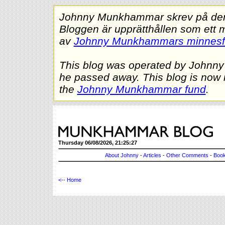
Johnny Munkhammar skrev på denna
Bloggen är upprätthållen som ett 
av
Johnny Munkhammars minnes
This blog was operated by Johnn
he passed away. This blog is now 
the
Johnny Munkhammar fund
.
Thursday 06/08/2026, 21:25:27
About Johnny
-
Articles
-
Other Comments
-
Book
<-- Home