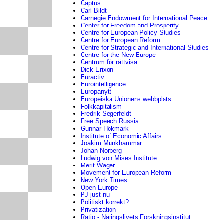
Captus
Carl Bildt
Carnegie Endowment for International Peace
Center for Freedom and Prosperity
Centre for European Policy Studies
Centre for European Reform
Centre for Strategic and International Studies
Centre for the New Europe
Centrum för rättvisa
Dick Erixon
Euractiv
Eurointelligence
Europanytt
Europeiska Unionens webbplats
Folkkapitalism
Fredrik Segerfeldt
Free Speech Russia
Gunnar Hökmark
Institute of Economic Affairs
Joakim Munkhammar
Johan Norberg
Ludwig von Mises Institute
Merit Wager
Movement for European Reform
New York Times
Open Europe
PJ just nu
Politiskt korrekt?
Privatization
Ratio - Näringslivets Forskningsinstitut