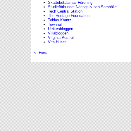
Skattebetalarnas Förening
Studieförbundet Näringsliv och Samhälle
Tech Central Station
The Heritage Foundation
Tobias Krantz
Townhall
Utrikesbloggen
Villabloggen
Virginia Postrel
Vita Huset
<-- Home