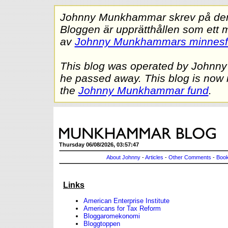
Johnny Munkhammar skrev på denna
Bloggen är upprätthållen som ett 
av
Johnny Munkhammars minnes
This blog was operated by Johnn
he passed away. This blog is now 
the
Johnny Munkhammar fund
.
Thursday 06/08/2026, 03:57:47
About Johnny
-
Articles
-
Other Comments
-
Book
Links
American Enterprise Institute
Americans for Tax Reform
Bloggaromekonomi
Bloggtoppen