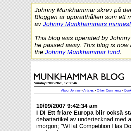
Johnny Munkhammar skrev på denna
Bloggen är upprätthållen som ett 
av
Johnny Munkhammars minnes
This blog was operated by Johnn
he passed away. This blog is now 
the
Johnny Munkhammar fund
.
Sunday 09/08/2026, 12:36:46
About Johnny
-
Articles
-
Other Comments
-
Book
10/09/2007 9:42:34 am
I DI Ett friare Europa blir också st
debattartikel av undertecknad med an
imorgon; "WHat Competition Has Do