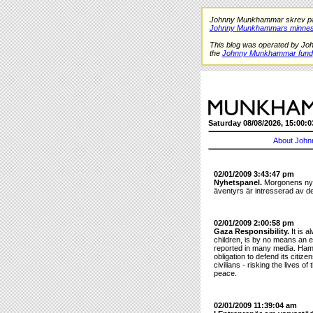
Johnny Munkhammar skrev på de
Johnny Munkhammars minnes
This blog was operated by Jo
the
Johnny Munkhammar fund
Saturday 08/08/2026, 15:00:0
About John
02/01/2009 3:43:47 pm
Nyhetspanel.
Morgonens nyh
äventyrs är intresserad av de
02/01/2009 2:00:58 pm
Gaza Responsibility.
It is a
children, is by no means an ex
reported in many media. Hamas
obligation to defend its citiz
civilians - risking the lives 
peace.
02/01/2009 11:39:04 am