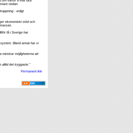
 om varför vi inte ska
senare nedan:
rappning - enligt
 ger ekonomiskt stöd och
a-kassan.
tför få i Sverige har
a system. Bland annat har vi
ta minskar möjligheterna att
 alltid det tryggaste."
Permanent link