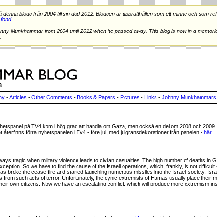
nna blogg från 2004 till sin död 2012. Bloggen är upprätthållen som ett minne och som refe
fond
.
hnny Munkhammar from 2004 until 2012 when he passed away. This blog is now in a memorial
.
3
ny
-
Articles
-
Other Comments
-
Books & Papers
-
Pictures
-
Links
-
Johnny Munkhammars 
etspanel på TV4 kom i hög grad att handla om Gaza, men också en del om 2008 och 2009
t återfinns förra nyhetspanelen i Tv4 - före jul, med julgransdekorationer från panelen -
här
.
lways tragic when military violence leads to civilan casualties. The high number of deaths i
ception. So we have to find the cause of the Israeli operations, which, frankly, is not difficul
 broke the cease-fire and started launching numerous missiles into the Israeli society. Israe
ens from such acts of terror. Unfortunately, the cynic extremists of Hamas usually place their m
of their own citizens. Now we have an escalating conflict, which will produce more extremism in