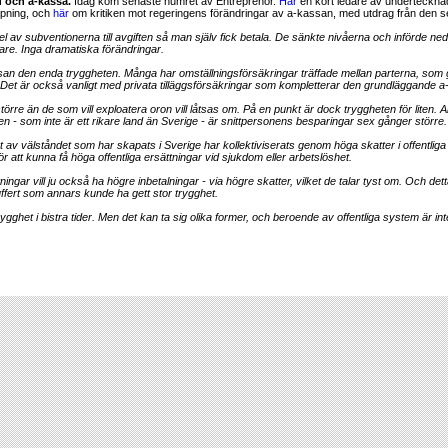
 och a-kassa.
Idag kom senaste numret av Entreprenör.
Här
en kort ledare av undertecknad
ppning, och
här
om kritiken mot regeringens förändringar av a-kassan, med utdrag från den 
 av subventionerna till avgiften så man själv fick betala. De sänkte nivåerna och införde nedt
re. Inga dramatiska förändringar.
assan den enda tryggheten. Många har omställningsförsäkringar träffade mellan parterna, som
. Det är också vanligt med privata tilläggsförsäkringar som kompletterar den grundläggande 
törre än de som vill exploatera oron vill låtsas om. På en punkt är dock tryggheten för liten. All
ien - som inte är ett rikare land än Sverige - är snittpersonens besparingar sex gånger större.
et av välståndet som har skapats i Sverige har kollektiviserats genom höga skatter i offentlig
ör att kunna få höga offentliga ersättningar vid sjukdom eller arbetslöshet.
ngar vill ju också ha högre inbetalningar - via högre skatter, vilket de talar tyst om. Och det
ert som annars kunde ha gett stor trygghet.
rygghet i bistra tider. Men det kan ta sig olika former, och beroende av offentliga system är inte