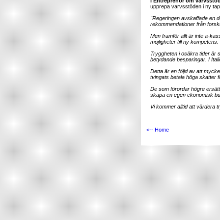
I Entreprenör om varvsstöd
upprepa varvsstöden i ny ta
"Regeringen avskaffade en del
rekommendationer från forska
Men framför allt är inte a-k
möjligheter till ny kompetens
Tryggheten i osäkra tider är s
betydande besparingar. I Ital
Detta är en följd av att myck
tvingats betala höga skatter f
De som förordar högre ersättni
skapa en egen ekonomisk buff
Vi kommer alltid att värdera t
<-- Home