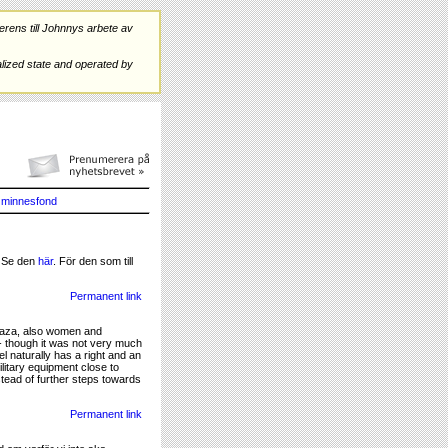
rens till Johnnys arbete av
ized state and operated by
minnesfond
. Se den
här
. För den som till
Permanent link
n Gaza, also women and
t - though it was not very much
l naturally has a right and an
ilitary equipment close to
stead of further steps towards
Permanent link