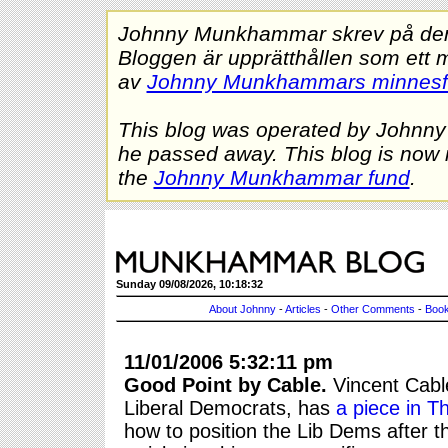
Johnny Munkhammar skrev på denna
Bloggen är upprätthållen som ett 
av
Johnny Munkhammars minnes
This blog was operated by Johnn
he passed away. This blog is now 
the
Johnny Munkhammar fund
.
Sunday 09/08/2026, 10:18:32
About Johnny
-
Articles
-
Other Comments
-
Book
11/01/2006 5:32:11 pm
Good Point by Cable.
Vincent Cable
Liberal Democrats, has
a piece in T
how to position the Lib Dems after 