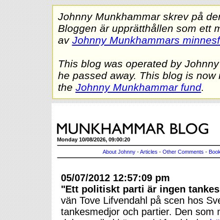
Johnny Munkhammar skrev på denna
Bloggen är upprätthållen som ett 
av
Johnny Munkhammars minnes
This blog was operated by Johnn
he passed away. This blog is now 
the
Johnny Munkhammar fund
.
Monday 10/08/2026, 09:00:20
About Johnny
-
Articles
-
Other Comments
-
Book
05/07/2012 12:57:09 pm
"Ett politiskt parti är ingen tanke
vän Tove Lifvendahl på scen hos Sven
tankesmedjor och partier. Den som m