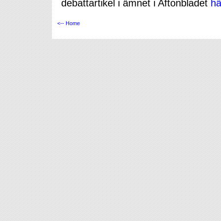
debattartikel i ämnet i Aftonbladet
hä
<-- Home