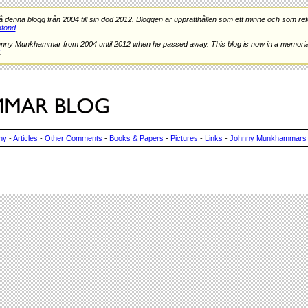
nna blogg från 2004 till sin död 2012. Bloggen är upprätthållen som ett minne och som refe
fond
.
hnny Munkhammar from 2004 until 2012 when he passed away. This blog is now in a memorial
.
ny
-
Articles
-
Other Comments
-
Books & Papers
-
Pictures
-
Links
-
Johnny Munkhammars 