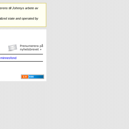
rens till Johnnys arbete av
ized state and operated by
minnesfond