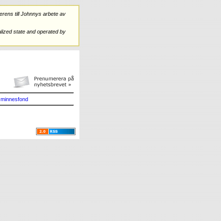
rens till Johnnys arbete av
ized state and operated by
minnesfond