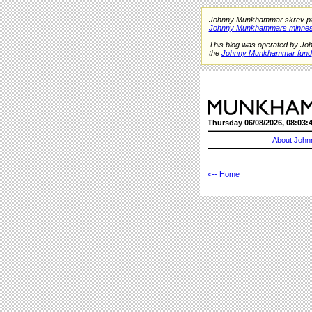
Johnny Munkhammar skrev på de
Johnny Munkhammars minnes
This blog was operated by Jo
the
Johnny Munkhammar fund
Thursday 06/08/2026, 08:03:
About John
<-- Home