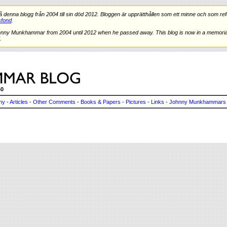
nna blogg från 2004 till sin död 2012. Bloggen är upprätthållen som ett minne och som refe
fond
.
hnny Munkhammar from 2004 until 2012 when he passed away. This blog is now in a memorial
.
40
ny
-
Articles
-
Other Comments
-
Books & Papers
-
Pictures
-
Links
-
Johnny Munkhammars 