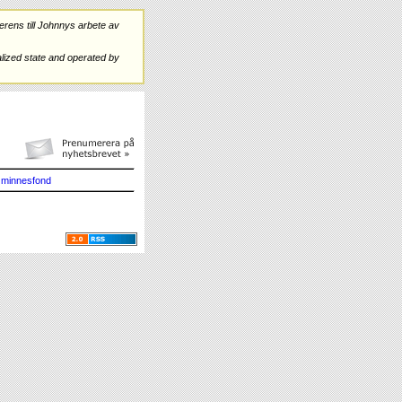
rens till Johnnys arbete av
ized state and operated by
minnesfond