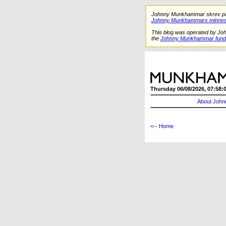
Johnny Munkhammar skrev på de
Johnny Munkhammars minnes
This blog was operated by Jo
the
Johnny Munkhammar fund
Thursday 06/08/2026, 07:58:
About John
<-- Home