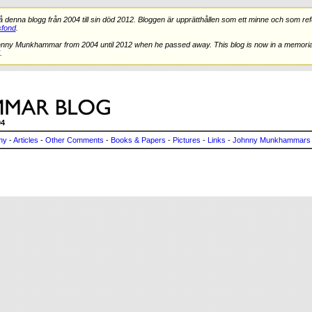
nna blogg från 2004 till sin död 2012. Bloggen är upprätthållen som ett minne och som refe
fond
.
hnny Munkhammar from 2004 until 2012 when he passed away. This blog is now in a memorial
.
04
ny
-
Articles
-
Other Comments
-
Books & Papers
-
Pictures
-
Links
-
Johnny Munkhammars 