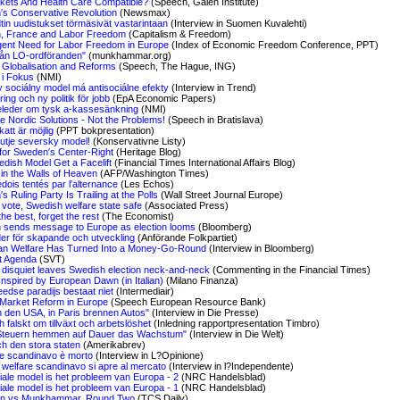
kets And Health Care Compatible?
(Speech, Galen Institute)
s Conservative Revolution
(Newsmax)
dtin uudistukset törmäsivät vastarintaan
(Interview in Suomen Kuvalehti)
, France and Labor Freedom
(Capitalism & Freedom)
ent Need for Labor Freedom in Europe
(Index of Economic Freedom Conference, PPT)
rån LO-ordföranden"
(munkhammar.org)
 Globalisation and Reforms
(Speech, The Hague, ING)
 i Fokus
(NMI)
 sociálny model má antisociálne efekty
(Interview in Trend)
ing och ny politik för jobb
(EpA Economic Papers)
eleder om tysk a-kassesänkning
(NMI)
e Nordic Solutions - Not the Problems!
(Speech in Bratislava)
att är möjlig
(PPT bokpresentation)
utje seversky model!
(Konservativne Listy)
 for Sweden′s Center-Right
(Heritage Blog)
dish Model Get a Facelift
(Financial Times International Affairs Blog)
in the Walls of Heaven
(AFP/Washington Times)
dois tentés par l′alternance
(Les Echos)
 Ruling Party Is Trailing at the Polls
(Wall Street Journal Europe)
 vote, Swedish welfare state safe
(Associated Press)
he best, forget the rest
(The Economist)
sends message to Europe as election looms
(Bloomberg)
der för skapande och utveckling
(Anförande Folkpartiet)
an Welfare Has Turned Into a Money-Go-Round
(Interview in Bloomberg)
t Agenda
(SVT)
 disquiet leaves Swedish election neck-and-neck
(Commenting in the Financial Times)
Inspired by European Dawn (in Italian)
(Milano Finanza)
edse paradijs bestaat niet
(Intermediair)
Market Reform in Europe
(Speech European Resource Bank)
in den USA, in Paris brennen Autos"
(Interview in Die Presse)
 falskt om tillväxt och arbetslöshet
(Inledning rapportpresentation Timbro)
Steuern hemmen auf Dauer das Wachstum"
(Interview in Die Welt)
h den stora staten
(Amerikabrev)
are scandinavo è morto
(Interview in L?Opinione)
l welfare scandinavo si apre al mercato
(Interview in l?Independente)
iale model is het probleem van Europa - 2
(NRC Handelsblad)
iale model is het probleem van Europa - 1
(NRC Handelsblad)
n vs Munkhammar, Round Two
(TCS Daily)