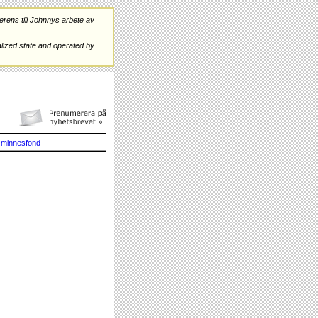
rens till Johnnys arbete av
ized state and operated by
minnesfond