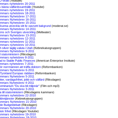
EU-skatt
(Youtube)
mmars nyhetsbrev 20-2011
s bästa välfärdssamhälle
(Youtube)
mmars nyhetsbrev 19-2011
mmars nyhetsbrev 18-2011
mmars Nyhetsbrev 17-2011
mmars Nyhetsbrev 16-2011
mmars Nyhetsbrev 15-2011
 kunna utveckla sitt liv oavsett bakgrund
(moderat.se)
mmars Nyhetsbrev 14-2011
ens och Sveriges utveckling
(Meltwater)
mmars Nyhetsbrev 13-2011
mmars nyhetsbrev 12-2011
mmars nyhetsbrev 11-2011
mmars nyhetsbrev 10-2011
 silver laglig valuta i Utah
(Kebnekaisegruppen)
mmars Nyhetsbrev 9-2011
ll statsministern
(Riksdagen)
mmars nyhetsbrev 8-2011
d to Stable Public Finances
(American Enterprise Institute)
mmars nyhetsbrev 7-2011
för norrmännen att träffa doktorn
(Reformbanken)
mmars Nyhetsbrev 6-2011
 Tyskland Europas räddare
(Reformbanken)
mmars Nyhetsbrev 5-2011
er, vardagsfrihet, jobb och välfärd
(Riksdagen)
mmars Nyhetsbrev 4-2011
eminarium "Du ska bli miljonär"
(Film och mp3)
mmars Nyhetsbrev 3-2011
 till statsministern
(Riksdagens kammare)
mmars nyhetsbrev 22-2010
ldretjänster
(Kebnekaisegruppen)
mmars Nyhetsbrev 21-2010
de Budgetdebatt
(Riksdagen)
mmars Nyhetsbrev 20-2010
sk frihet
(Riksdagen Youtube)
mmars nyhetsbrev 19-2010
mmars Nyhetsbrev 18-2010