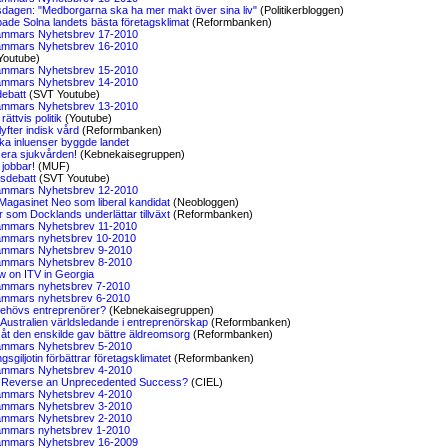
ksdagen: "Medborgarna ska ha mer makt över sina liv"
(Politikerbloggen)
ade Solna landets bästa företagsklimat
(Reformbanken)
mmars Nyhetsbrev 17-2010
mmars Nyhetsbrev 16-2010
Youtube)
mmars Nyhetsbrev 15-2010
mmars Nyhetsbrev 14-2010
debatt
(SVT Youtube)
mmars Nyhetsbrev 13-2010
rättvis politik
(Youtube)
yfter indisk vård
(Reformbanken)
ka inluenser byggde landet
sera sjukvården!
(Kebnekaisegruppen)
 jobbar!
(MUF)
sdebatt
(SVT Youtube)
mmars Nyhetsbrev 12-2010
l Magasinet Neo som liberal kandidat
(Neobloggen)
r som Docklands underlättar tillväxt
(Reformbanken)
mmars Nyhetsbrev 11-2010
mmars nyhetsbrev 10-2010
mmars Nyhetsbrev 9-2010
mmars Nyhetsbrev 8-2010
ew on ITV in Georgia
mmars nyhetsbrev 7-2010
mmars nyhetsbrev 6-2010
behövs entreprenörer?
(Kebnekaisegruppen)
 Australien världsledande i entreprenörskap
(Reformbanken)
åt den enskilde gav bättre äldreomsorg
(Reformbanken)
mmars Nyhetsbrev 5-2010
gsgiljotin förbättrar företagsklimatet
(Reformbanken)
mmars Nyhetsbrev 4-2010
o Reverse an Unprecedented Success?
(CIEL)
mmars Nyhetsbrev 4-2010
mmars Nyhetsbrev 3-2010
mmars Nyhetsbrev 2-2010
mmars nyhetsbrev 1-2010
mmars Nyhetsbrev 16-2009