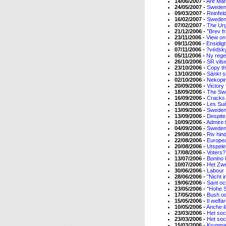
14/06/2007 -
Are Mar
24/05/2007 -
Sweden′
09/03/2007 -
Reinfel
16/02/2007 -
Sweden
07/02/2007 -
The Urg
21/12/2006 -
"Brev f
23/11/2006 -
View on
09/11/2006 -
Ensidigt
07/11/2006 -
?védsky
05/11/2006 -
Ny reger
26/10/2006 -
SR vils
23/10/2006 -
Copy th
13/10/2006 -
Sänkt sk
02/10/2006 -
Nekopir
20/09/2006 -
Victory
18/09/2006 -
The Swe
16/09/2006 -
Cracks 
15/09/2006 -
Les Sué
13/09/2006 -
Sweden′s
13/09/2006 -
Despite
10/09/2006 -
Admire t
04/09/2006 -
Sweden 
29/08/2006 -
Riv hin
22/08/2006 -
Europe
20/08/2006 -
Utspele
17/08/2006 -
Voters?
13/07/2006 -
Bonino 
10/07/2006 -
Het Zwe
30/06/2006 -
Labour 
28/06/2006 -
"Nicht 
19/06/2006 -
Sant och
23/05/2006 -
"Hohe 
17/05/2006 -
Bush oc
15/05/2006 -
Il welf
10/05/2006 -
Anche i
23/03/2006 -
Het soc
23/03/2006 -
Het soc
15/03/2006 -
Krugma