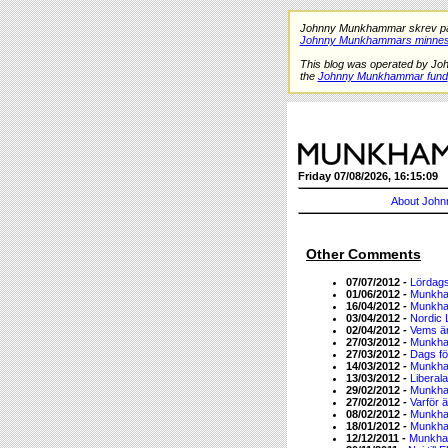
Johnny Munkhammar skrev på de
Johnny Munkhammars minnes
This blog was operated by Jo
the
Johnny Munkhammar fund
Friday 07/08/2026, 16:15:09
About John
Other Comments
07/07/2012 -
Lördags
01/06/2012 -
Munkha
16/04/2012 -
Munkha
03/04/2012 -
Nordic 
02/04/2012 -
Vems ä
27/03/2012 -
Munkha
27/03/2012 -
Dags fö
14/03/2012 -
Munkha
13/03/2012 -
Liberal
29/02/2012 -
Munkha
27/02/2012 -
Varför 
08/02/2012 -
Munkha
18/01/2012 -
Munkha
12/12/2011 -
Munkha