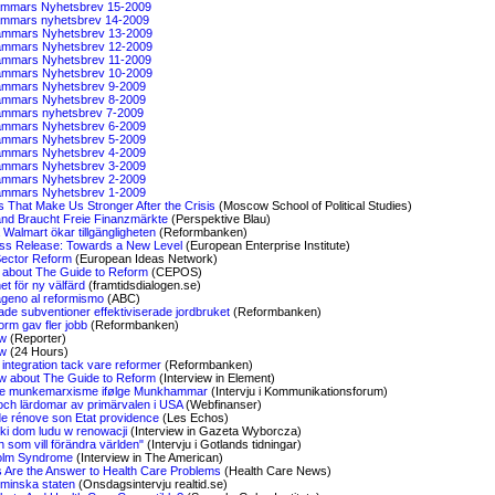
mmars Nyhetsbrev 15-2009
mmars nyhetsbrev 14-2009
mmars Nyhetsbrev 13-2009
mmars Nyhetsbrev 12-2009
mmars Nyhetsbrev 11-2009
mmars Nyhetsbrev 10-2009
mmars Nyhetsbrev 9-2009
mmars Nyhetsbrev 8-2009
mmars nyhetsbrev 7-2009
mmars Nyhetsbrev 6-2009
mmars Nyhetsbrev 5-2009
mmars Nyhetsbrev 4-2009
mmars Nyhetsbrev 3-2009
mmars Nyhetsbrev 2-2009
mmars Nyhetsbrev 1-2009
 That Make Us Stronger After the Crisis
(Moscow School of Political Studies)
nd Braucht Freie Finanzmärkte
(Perspektive Blau)
 Walmart ökar tillgängligheten
(Reformbanken)
ss Release: Towards a New Level
(European Enterprise Institute)
Sector Reform
(European Ideas Network)
about The Guide to Reform
(CEPOS)
t för ny välfärd
(framtidsdialogen.se)
ageno al reformismo
(ABC)
ade subventioner effektiviserade jordbruket
(Reformbanken)
orm gav fler jobb
(Reformbanken)
ew
(Reporter)
ew
(24 Hours)
integration tack vare reformer
(Reformbanken)
ew about The Guide to Reform
(Interview in Element)
e munkemarxisme ifølge Munkhammar
(Intervju i Kommunikationsforum)
och lärdomar av primärvalen i USA
(Webfinanser)
e rénove son Etat providence
(Les Echos)
i dom ludu w renowacji
(Interview in Gazeta Wyborcza)
 som vill förändra världen"
(Intervju i Gotlands tidningar)
olm Syndrome
(Interview in The American)
 Are the Answer to Health Care Problems
(Health Care News)
l minska staten
(Onsdagsintervju realtid.se)