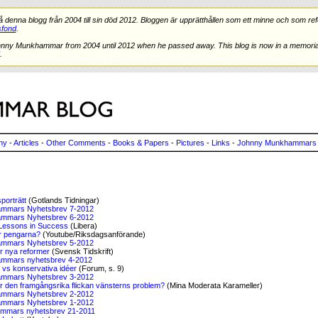
nna blogg från 2004 till sin död 2012. Bloggen är upprätthållen som ett minne och som refe
fond
.
hnny Munkhammar from 2004 until 2012 when he passed away. This blog is now in a memorial
.
ny
-
Articles
-
Other Comments
-
Books & Papers
-
Pictures
-
Links
-
Johnny Munkhammars 
porträtt
(Gotlands Tidningar)
mmars Nyhetsbrev 7-2012
mmars Nyhetsbrev 6-2012
Lessons in Success
(Libera)
r pengarna?
(Youtube/Riksdagsanförande)
mmars Nyhetsbrev 5-2012
r nya reformer
(Svensk Tidskrift)
mmars nyhetsbrev 4-2012
a vs konservativa idéer
(Forum, s. 9)
mmars Nyhetsbrev 3-2012
är den framgångsrika flickan vänsterns problem?
(Mina Moderata Karameller)
mmars Nyhetsbrev 2-2012
mmars Nyhetsbrev 1-2012
mmars nyhetsbrev 21-2011