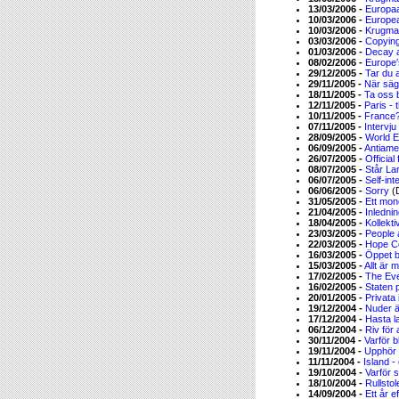
13/03/2006 -
Europaa
10/03/2006 -
Europe
10/03/2006 -
Krugma
03/03/2006 -
Copying
01/03/2006 -
Decay a
08/02/2006 -
Europe′
29/12/2005 -
Tar du 
29/11/2005 -
När säg
18/11/2005 -
Ta oss b
12/11/2005 -
Paris - 
10/11/2005 -
France?
07/11/2005 -
Intervj
28/09/2005 -
World E
06/09/2005 -
Antiame
26/07/2005 -
Official
08/07/2005 -
Står Lar
06/07/2005 -
Self-int
06/06/2005 -
Sorry
(
31/05/2005 -
Ett mon
21/04/2005 -
Inlednin
18/04/2005 -
Kollekti
23/03/2005 -
People 
22/03/2005 -
Hope C
16/03/2005 -
Öppet b
15/03/2005 -
Allt är m
17/02/2005 -
The Eve
16/02/2005 -
Staten 
20/01/2005 -
Privata 
19/12/2004 -
Nuder är
17/12/2004 -
Hasta la
06/12/2004 -
Riv för a
30/11/2004 -
Varför b
19/11/2004 -
Upphör 
11/11/2004 -
Island 
19/10/2004 -
Varför 
18/10/2004 -
Rullstol
14/09/2004 -
Ett år e