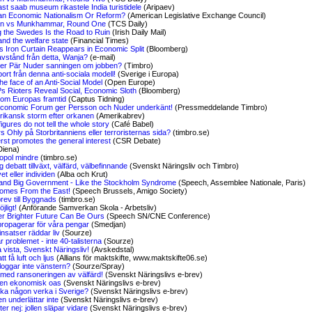
st saab museum rikastele India turistidele
(Aripaev)
an Economic Nationalism Or Reform?
(American Legislative Exchange Council)
n vs Munkhammar, Round One
(TCS Daily)
 the Swedes Is the Road to Ruin
(Irish Daily Mail)
nd the welfare state
(Financial Times)
s Iron Curtain Reappears in Economic Split
(Bloomberg)
avstånd från detta, Wanja?
(e-mail)
er Pär Nuder sanningen om jobben?
(Timbro)
ort från denna anti-sociala modell!
(Sverige i Europa)
the face of an Anti-Social Model
(Open Europe)
s Rioters Reveal Social, Economic Sloth
(Bloomberg)
u om Europas framtid
(Captus Tidning)
conomic Forum ger Persson och Nuder underkänt!
(Pressmeddelande Timbro)
rikansk storm efter orkanen
(Amerikabrev)
 figures do not tell the whole story
(Café Babel)
s Ohly på Storbritanniens eller terroristernas sida?
(timbro.se)
erst promotes the general interest
(CSR Debate)
Diena)
opol mindre
(timbro.se)
g debatt tillväxt, välfärd, välbefinnande
(Svenskt Näringsliv och Timbro)
vet eller individen
(Alba och Krut)
and Big Government - Like the Stockholm Syndrome
(Speech, Assemblee Nationale, Paris)
omes From the East!
(Speech Brussels, Amigo Society)
rev till Byggnads
(timbro.se)
öjligt!
(Anförande Samverkan Skola - Arbetsliv)
r Brighter Future Can Be Ours
(Speech SN/CNE Conference)
propagerar för våra pengar
(Smedjan)
insatser räddar liv
(Sourze)
 problemet - inte 40-talisterna
(Sourze)
 vista, Svenskt Näringsliv!
(Avskedstal)
tt få luft och ljus
(Allians för maktskifte, www.maktskifte06.se)
loggar inte vänstern?
(Sourze/Spray)
med ransoneringen av välfärd!
(Svenskt Näringslivs e-brev)
- en ekonomisk oas
(Svenskt Näringslivs e-brev)
ska någon verka i Sverige?
(Svenskt Näringslivs e-brev)
en underlättar inte
(Svenskt Näringslivs e-brev)
fter nej: jollen släpar vidare
(Svenskt Näringslivs e-brev)