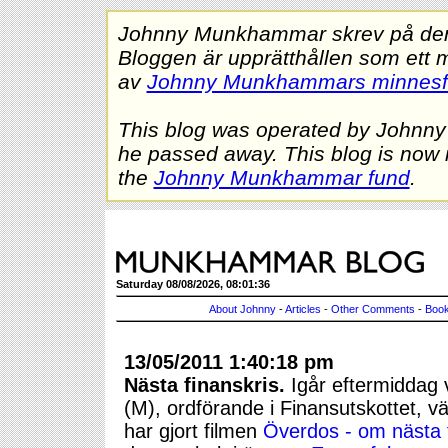
Johnny Munkhammar skrev på denna
Bloggen är upprätthållen som ett 
av
Johnny Munkhammars minnes
This blog was operated by Johnn
he passed away. This blog is now 
the
Johnny Munkhammar fund
.
Saturday 08/08/2026, 08:01:36
About Johnny
-
Articles
-
Other Comments
-
Book
13/05/2011 1:40:18 pm
Nästa finanskris.
Igår eftermiddag 
(M), ordförande i Finansutskottet, vä
har gjort filmen
Överdos - om nästa f