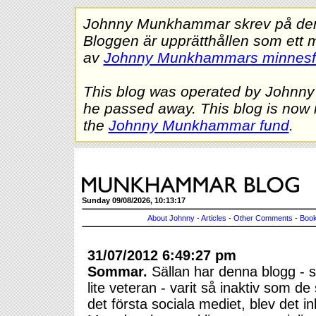
Johnny Munkhammar skrev på denna
Bloggen är upprätthållen som ett 
av
Johnny Munkhammars minnes
This blog was operated by Johnn
he passed away. This blog is now 
the
Johnny Munkhammar fund
.
Sunday 09/08/2026, 10:13:17
About Johnny
-
Articles
-
Other Comments
-
Book
31/07/2012 6:49:27 pm
Sommar.
Sällan har denna blogg - so
lite veteran - varit så inaktiv som 
det första sociala mediet, blev det i