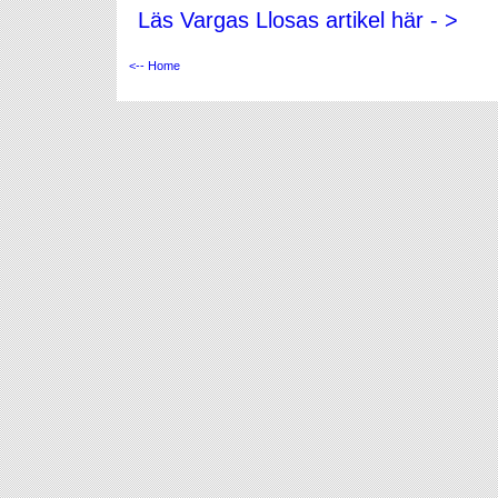
Läs Vargas Llosas artikel här - >
<-- Home