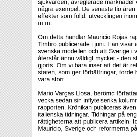
sjukvården, avreglerade marknader o
några exempel. De senaste tio åren h
effekter som följd: utvecklingen inom
m m.
Om detta handlar Mauricio Rojas ra
Timbro publicerade i juni. Han visar 
svenska modellen och att Sverige i v
återstår ännu väldigt mycket - den st
gjorts. Om vi bara inser att det är 
staten, som ger förbättringar, tord
vara stort.
Mario Vargas Llosa, berömd författar
vecka sedan sin inflytelserika kolum
rapporten. Krönikan publiceras även
italienska tidningar. Tidningar på en
rättigheterna att publicera artikeln.
Mauricio, Sverige och reformerna p