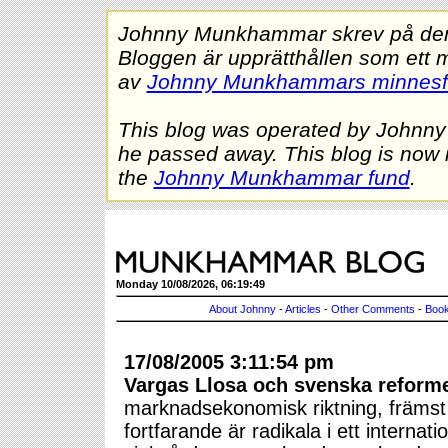
Johnny Munkhammar skrev på denna
Bloggen är upprätthållen som ett 
av
Johnny Munkhammars minnes
This blog was operated by Johnn
he passed away. This blog is now 
the
Johnny Munkhammar fund
.
Monday 10/08/2026, 06:19:49
About Johnny
-
Articles
-
Other Comments
-
Book
17/08/2005 3:11:54 pm
Vargas Llosa och svenska reforme
marknadsekonomisk riktning, främst 
fortfarande är radikala i ett internati