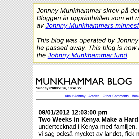
Johnny Munkhammar skrev på denna
Bloggen är upprätthållen som ett 
av
Johnny Munkhammars minnes
This blog was operated by Johnn
he passed away. This blog is now 
the
Johnny Munkhammar fund
.
Sunday 09/08/2026, 10:41:27
About Johnny
-
Articles
-
Other Comments
-
Book
09/01/2012 12:03:00 pm
Two Weeks in Kenya Make a Hard
undertecknad i Kenya med familjen.
vi såg också mycket av landet, fick